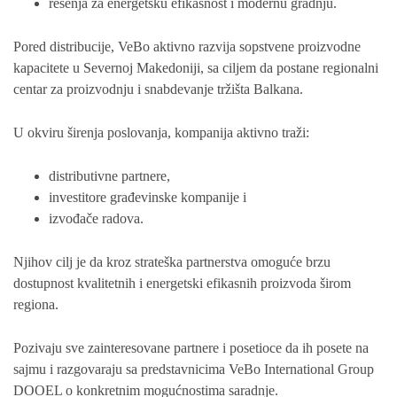
rešenja za energetsku efikasnost i modernu gradnju.
Pored distribucije, VeBo aktivno razvija sopstvene proizvodne
kapacitete u Severnoj Makedoniji, sa ciljem da postane regionalni
centar za proizvodnju i snabdevanje tržišta Balkana.
U okviru širenja poslovanja, kompanija aktivno traži:
distributivne partnere,
investitore građevinske kompanije i
izvođače radova.
Njihov cilj je da kroz strateška partnerstva omoguće brzu
dostupnost kvalitetnih i energetski efikasnih proizvoda širom
regiona.
Pozivaju sve zainteresovane partnere i posetioce da ih posete na
sajmu i razgovaraju sa predstavnicima VeBo International Group
DOOEL o konkretnim mogućnostima saradnje.