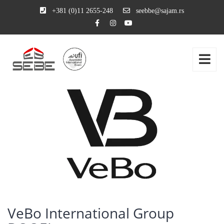
+381 (0)11 2655-248
seebbe@sajam.rs
VeBo International Group