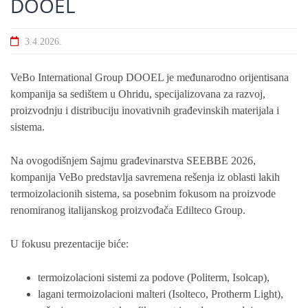
DOOEL
3.4.2026.
VeBo International Group DOOEL je međunarodno orijentisana
kompanija sa sedištem u Ohridu, specijalizovana za razvoj,
proizvodnju i distribuciju inovativnih građevinskih materijala i
sistema.
Na ovogodišnjem Sajmu građevinarstva SEEBBE 2026,
kompanija VeBo predstavlja savremena rešenja iz oblasti lakih
termoizolacionih sistema, sa posebnim fokusom na proizvode
renomiranog italijanskog proizvođača Edilteco Group.
U fokusu prezentacije biće:
termoizolacioni sistemi za podove (Politerm, Isolcap),
lagani termoizolacioni malteri (Isolteco, Protherm Light),