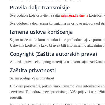
Pravila dalje transmisije
Sve podatke koje ostavite na sajtu
sajamgradjevine.rs
koristićemo
Sva odobrenja doznačena korisnicima na osnovu ugovora od stran
Izmena uslova korišćenja
Sajam može u bilo kom trenutku i bez prethodne najave promenit
Uslovima korišćenja kako bi uvek bili informisani o aktuelnim p
Copyright (Zaštita autorskih prava)
Autorska prava celokupnog materijala na ovom sajtu, zadržana su 
Zaštita privatnosti
Sajam poštuje Vašu privatnost
U okviru poslovanja, prikupljamo i čuvamo Vaše informacije i pri
servisima. To podrazumeva procesiranje Vaše prijave i narudžbin
sugestija.