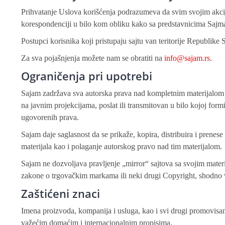
Prihvatanje Uslova korišćenja podrazumeva da svim svojim akci
korespondenciji u bilo kom obliku kako sa predstavnicima Sajma
Postupci korisnika koji pristupaju sajtu van teritorije Republike 
Za sva pojašnjenja možete nam se obratiti na
info@sajam.rs
.
Ograničenja pri upotrebi
Sajam zadržava sva autorska prava nad kompletnim materijalom 
na javnim projekcijama, poslat ili transmitovan u bilo kojoj form
ugovorenih prava.
Sajam daje saglasnost da se prikaže, kopira, distribuira i prenes
materijala kao i polaganje autorskog pravo nad tim materijalom.
Sajam ne dozvoljava pravljenje „mirror“ sajtova sa svojim materi
zakone o trgovačkim markama ili neki drugi Copyright, shodno 
Zaštićeni znaci
Imena proizvoda, kompanija i usluga, kao i svi drugi promovisan
važećim domaćim i internacionalnim propisima.