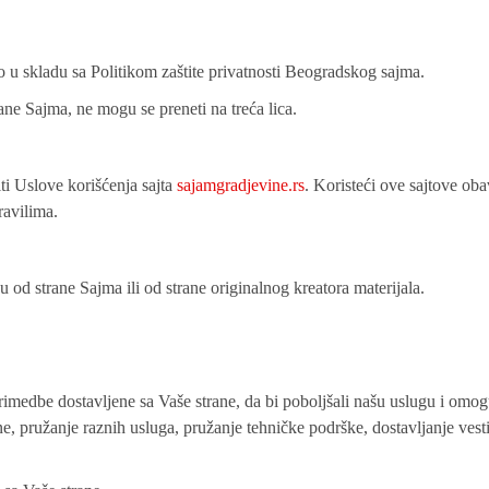
 u skladu sa Politikom zaštite privatnosti Beogradskog sajma.
e Sajma, ne mogu se preneti na treća lica.
i Uslove korišćenja sajta
sajamgradjevine.rs
. Koristeći ove sajtove oba
ravilima.
od strane Sajma ili od strane originalnog kreatora materijala.
medbe dostavljene sa Vaše strane, da bi poboljšali našu uslugu i omogu
e, pružanje raznih usluga, pružanje tehničke podrške, dostavljanje ves