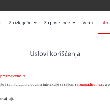
a
Za izlagače
Za posetioce
Vesti
Info
Uslovi korišćenja
jamgradjevine.rs
.
ajtu i svim drugim vidovima interakcije sa sajtom
sajamgradjevine.rs
u po
ovaj sajt.