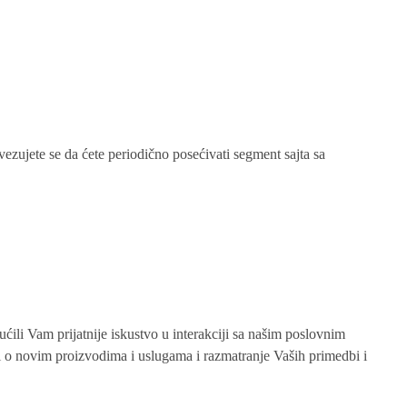
vezujete se da ćete periodično posećivati segment sajta sa
ćili Vam prijatnije iskustvo u interakciji sa našim poslovnim
ti o novim proizvodima i uslugama i razmatranje Vaših primedbi i