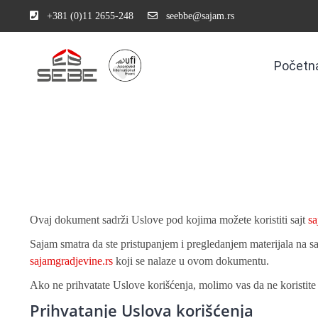
+381 (0)11 2655-248
seebbe@sajam.rs
Početn
Ovaj dokument sadrži Uslove pod kojima možete koristiti sajt
sa
Sajam smatra da ste pristupanjem i pregledanjem materijala na s
sajamgradjevine.rs
koji se nalaze u ovom dokumentu.
Ako ne prihvatate Uslove korišćenja, molimo vas da ne koristite 
Prihvatanje Uslova korišćenja