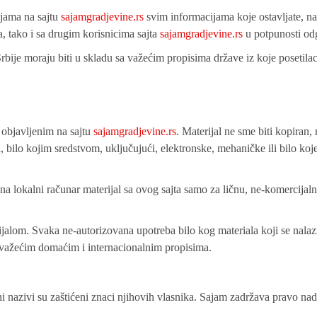
jama na sajtu
sajamgradjevine.rs
svim informacijama koje ostavljate, n
, tako i sa drugim korisnicima sajta
sajamgradjevine.rs
u potpunosti od
Srbije moraju biti u skladu sa važećim propisima države iz koje posetilac
objavljenim na sajtu
sajamgradjevine.rs
. Materijal ne sme biti kopiran,
i, bilo kojim sredstvom, uključujući, elektronske, mehaničke ili bilo ko
e na lokalni računar materijal sa ovog sajta samo za ličnu, ne-komercijal
jalom. Svaka ne-autorizovana upotreba bilo kog materiala koji se nalaz
važećim domaćim i internacionalnim propisima.
i nazivi su zaštićeni znaci njihovih vlasnika. Sajam zadržava pravo nad