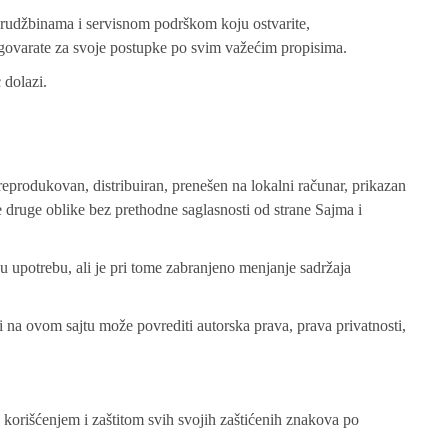
arudžbinama i servisnom podrškom koju ostvarite,
govarate za svoje postupke po svim važećim propisima.
 dolazi.
 reprodukovan, distribuiran, prenešen na lokalni računar, prikazan
je druge oblike bez prethodne saglasnosti od strane Sajma i
nu upotrebu, ali je pri tome zabranjeno menjanje sadržaja
i na ovom sajtu može povrediti autorska prava, prava privatnosti,
 korišćenjem i zaštitom svih svojih zaštićenih znakova po