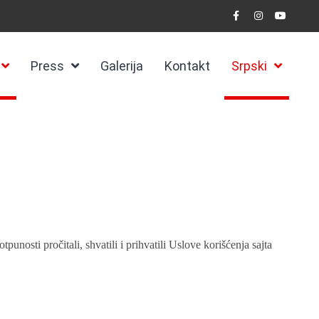
Press
Galerija
Kontakt
Srpski
tpunosti pročitali, shvatili i prihvatili Uslove korišćenja sajta