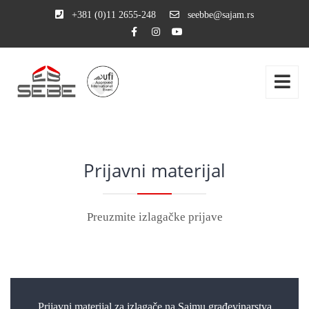
+381 (0)11 2655-248
seebbe@sajam.rs
Prijavni materijal
Preuzmite izlagačke prijave
Prijavni materijal za izlagače na Sajmu građevinarstva