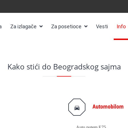
a
Za izlagače
Za posetioce
Vesti
Info
Kako stići do Beogradskog sajma
Automobilom
Auto putem E75