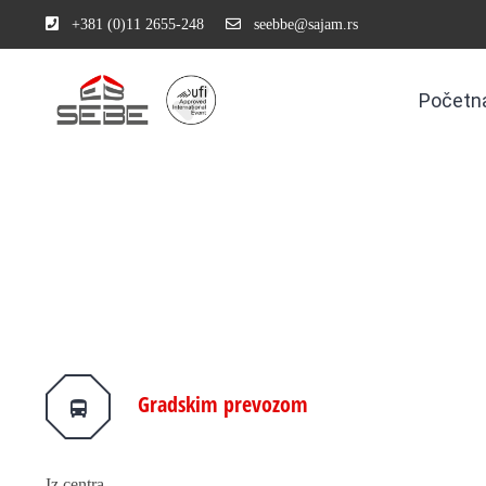
+381 (0)11 2655-248
seebbe@sajam.rs
Početn
Gradskim prevozom
Iz centra