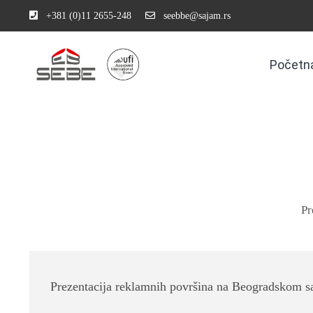
+381 (0)11 2655-248
seebbe@sajam.rs
Početn
Pr
Prezentacija reklamnih površina na Beogradskom 