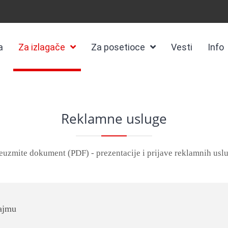
a
Za izlagače
Za posetioce
Vesti
Info
Reklamne usluge
euzmite dokument (PDF) - prezentacije i prijave reklamnih usl
sajmu