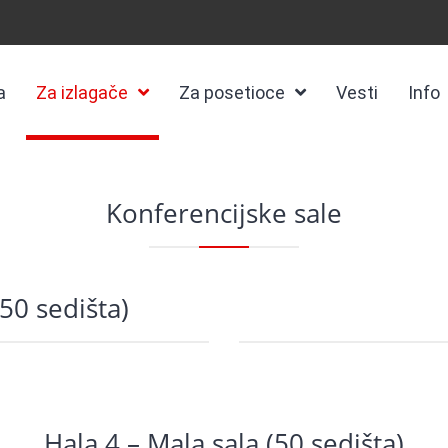
a
Za izlagače
Za posetioce
Vesti
Info
Konferencijske sale
50 sedišta)
Hala 4 – Mala sala (50 sedišta)