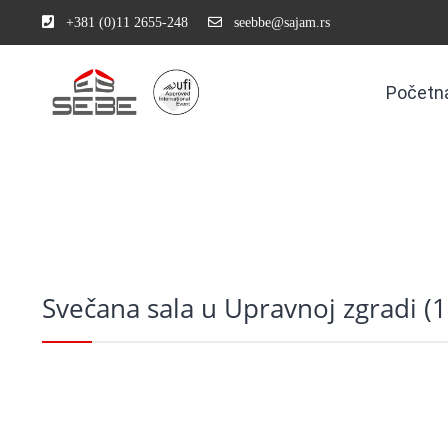
+381 (0)11 2655-248
seebbe@sajam.rs
Početn
Svečana sala u Upravnoj zgradi (1