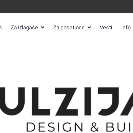
a
Za izlagače
Za posetioce
Vesti
Info