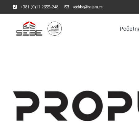
+381 (0)11 2655-248
seebbe@sajam.rs
Početn