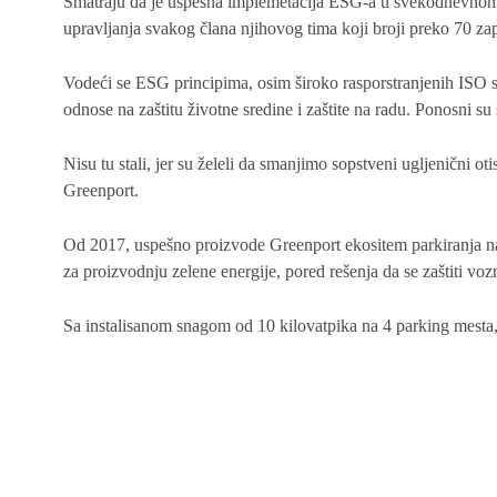
Smatraju da je uspešna implemetacija ESG-a u svekodnevnom p
upravljanja svakog člana njihovog tima koji broji preko 70 za
Vodeći se ESG principima, osim široko rasporstranjenih ISO s
odnose na zaštitu životne sredine i zaštite na radu. Ponosni 
Nisu tu stali, jer su želeli da smanjimo sopstveni ugljenični o
Greenport.
Od 2017, uspešno proizvode Greenport ekositem parkiranja na 
za proizvodnju zelene energije, pored rešenja da se zaštiti voz
Sa instalisanom snagom od 10 kilovatpika na 4 parking mest