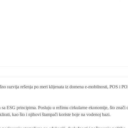
razvija rešenja po meri klijenata iz domena e-mobilnosti, POS i PO
a sa ESG principima. Posluju u režimu cirkularne ekonomije, što znači 
klirati, kao što i njihovi štampači koriste boje na vodenoj bazi.