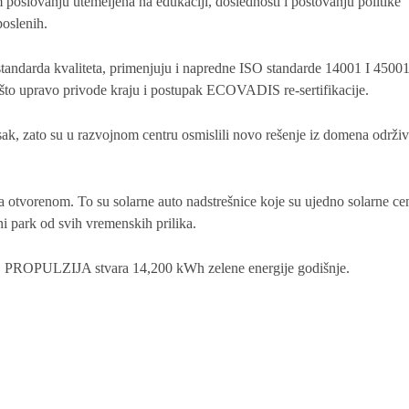
oslovanju utemeljena na edukaciji, doslednosti i poštovanju politike
poslenih.
tandarda kvaliteta, primenjuju i napredne ISO standarde 14001 I 45001
su što upravo privode kraju i postupak ECOVADIS re-sertifikacije.
tisak, zato su u razvojnom centru osmislili novo rešenje iz domena održiv
otvorenom. To su solarne auto nadstrešnice koje su ujedno solarne cen
ni park od svih vremenskih prilika.
a, PROPULZIJA stvara 14,200 kWh zelene energije godišnje.