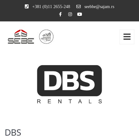
+381 (0)11 2655-248
seebbe@sajam.rs
DBS