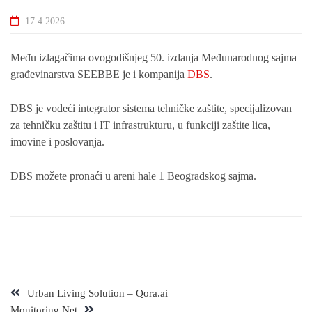
17.4.2026.
Među izlagačima ovogodišnjeg 50. izdanja Međunarodnog sajma
građevinarstva SEEBBE je i kompanija
DBS
.
DBS je vodeći integrator sistema tehničke zaštite, specijalizovan
za tehničku zaštitu i IT infrastrukturu, u funkciji zaštite lica,
imovine i poslovanja.
DBS možete pronaći u areni hale 1 Beogradskog sajma.
Urban Living Solution – Qora.ai
Monitoring Net