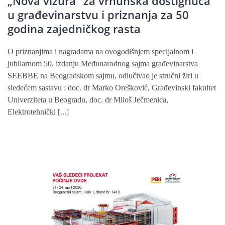
„Nova vizura“ za vrhunska dostignuća
u građevinarstvu i priznanja za 50
godina zajedničkog rasta
O priznanjima i nagradama na ovogodišnjem specijalnom i
jubilarnom 50. izdanju Međunarodnog sajma građevinarstva
SEEBBE na Beogradskom sajmu, odlučivao je stručni žiri u
sledećem sastavu : doc. dr Marko Orešković, Građevinski fakultet
Univerziteta u Beogradu, doc. dr Miloš Ječmenica,
Elektrotehnički [...]