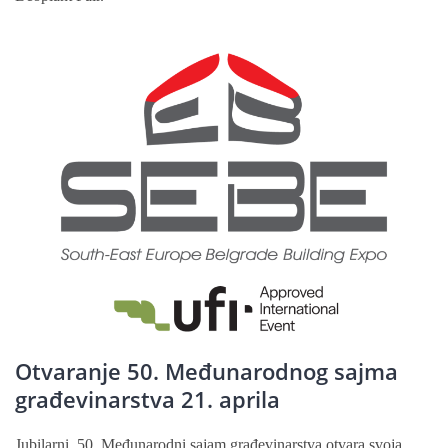
Otvaranje 50. Međunarodnog sajma
građevinarstva 21. aprila
Jubilarni, 50. Međunarodni sajam građevinarstva otvara svoja