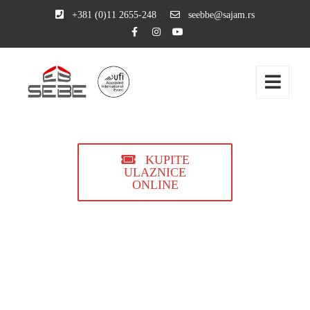
+381 (0)11 2655-248
seebbe@sajam.rs
KUPITE
ULAZNICE
ONLINE