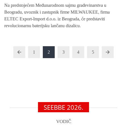
Na predstojećem Međunarodnom sajmu građevinarstva u
Beogradu, uvoznik i zastupnik firme MILWAUKEE, firma
ELTEC Export-Import d.o.o. iz Beograda, će predstaviti
revolucionarnu baterijsku lančanu dizalicu.
1
2
3
4
5
SEEBBE 2026.
VODIČ