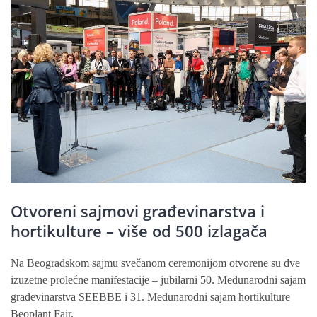
Otvoreni sajmovi građevinarstva i
hortikulture – više od 500 izlagača
Na Beogradskom sajmu svečanom ceremonijom otvorene su dve
izuzetne prolećne manifestacije – jubilarni 50. Međunarodni sajam
građevinarstva SEEBBE i 31. Međunarodni sajam hortikulture
Beoplant Fair.