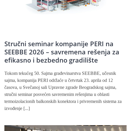
Stručni seminar kompanije PERI na
SEEBBE 2026 – savremena rešenja za
efikasno i bezbedno gradilište
Tokom tekućeg 50. Sajma građevinarstva SEEBBE, učesnik
sajma, kompanija PERI održaće u četvrtak 23. aprila od 12
časova, u Svečanoj sali Upravne zgrade Beogradskog sajma,
stručni seminar posvećen savremenim rešenjima u oblasti
termoizolacionih balkonskih konektora i privremenih sistema za
izvođenje [...]