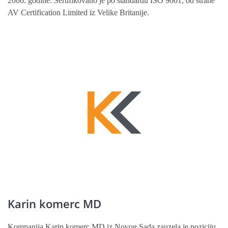
2006. godine. Sertifikovano je po standardu ISO 9001, od strane
AV Certification Limited iz Velike Britanije.
Karin komerc MD
Kompanija Karin komerc MD iz Novog Sada zauzela je poziciju