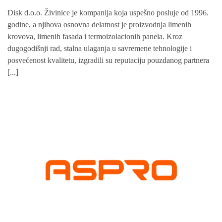
Disk d.o.o. Živinice je kompanija koja uspešno posluje od 1996.
godine, a njihova osnovna delatnost je proizvodnja limenih
krovova, limenih fasada i termoizolacionih panela. Kroz
dugogodišnji rad, stalna ulaganja u savremene tehnologije i
posvećenost kvalitetu, izgradili su reputaciju pouzdanog partnera
[...]