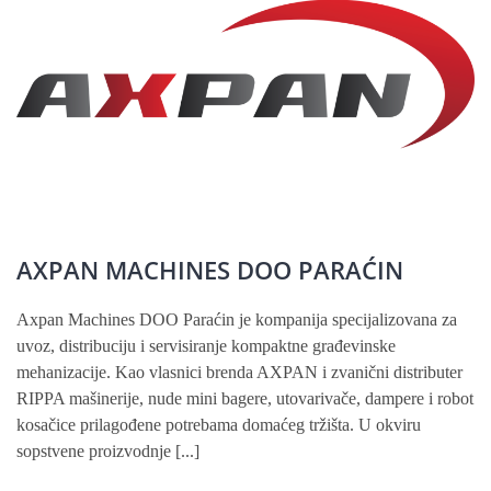
AXPAN MACHINES DOO PARAĆIN
Axpan Machines DOO Paraćin je kompanija specijalizovana za
uvoz, distribuciju i servisiranje kompaktne građevinske
mehanizacije. Kao vlasnici brenda AXPAN i zvanični distributer
RIPPA mašinerije, nude mini bagere, utovarivače, dampere i robot
kosačice prilagođene potrebama domaćeg tržišta. U okviru
sopstvene proizvodnje [...]